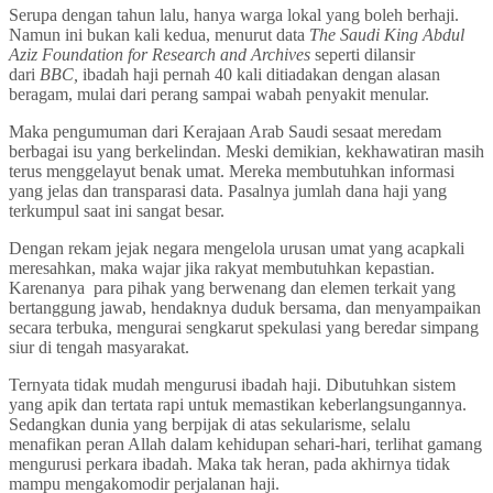
Serupa dengan tahun lalu, hanya warga lokal yang boleh berhaji.
Namun ini bukan kali kedua, menurut data
The Saudi King Abdul
Aziz Foundation for Research and Archives
seperti dilansir
dari
BBC,
ibadah haji pernah 40 kali ditiadakan dengan alasan
beragam, mulai dari perang sampai wabah penyakit menular.
Maka pengumuman dari Kerajaan Arab Saudi sesaat meredam
berbagai isu yang berkelindan. Meski demikian, kekhawatiran masih
terus menggelayut benak umat. Mereka membutuhkan informasi
yang jelas dan transparasi data. Pasalnya jumlah dana haji yang
terkumpul saat ini sangat besar.
Dengan rekam jejak negara mengelola urusan umat yang acapkali
meresahkan, maka wajar jika rakyat membutuhkan kepastian.
Karenanya para pihak yang berwenang dan elemen terkait yang
bertanggung jawab, hendaknya duduk bersama, dan menyampaikan
secara terbuka, mengurai sengkarut spekulasi yang beredar simpang
siur di tengah masyarakat.
Ternyata tidak mudah mengurusi ibadah haji. Dibutuhkan sistem
yang apik dan tertata rapi untuk memastikan keberlangsungannya.
Sedangkan dunia yang berpijak di atas sekularisme, selalu
menafikan peran Allah dalam kehidupan sehari-hari, terlihat gamang
mengurusi perkara ibadah. Maka tak heran, pada akhirnya tidak
mampu mengakomodir perjalanan haji.