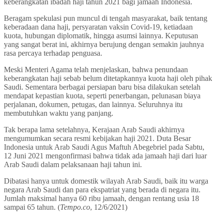
keberangkatan ibadah haji tahun 2021 bagi jamaah Indonesia.
Beragam spekulasi pun muncul di tengah masyarakat, baik tentang
keberadaan dana haji, persyaratan vaksin Covid-19, ketiadaan
kuota, hubungan diplomatik, hingga asumsi lainnya. Keputusan
yang sangat berat ini, akhirnya berujung dengan semakin jauhnya
rasa percaya terhadap penguasa.
Meski Menteri Agama telah menjelaskan, bahwa penundaan
keberangkatan haji sebab belum ditetapkannya kuota haji oleh pihak
Saudi. Sementara berbagai persiapan baru bisa dilakukan setelah
mendapat kepastian kuota, seperti penerbangan, pelunasan biaya
perjalanan, dokumen, petugas, dan lainnya. Seluruhnya itu
membutuhkan waktu yang panjang.
Tak berapa lama setelahnya, Kerajaan Arab Saudi akhirnya
mengumumkan secara resmi kebijakan haji 2021. Duta Besar
Indonesia untuk Arab Saudi Agus Maftuh Abegebriel pada Sabtu,
12 Juni 2021 mengonfirmasi bahwa tidak ada jamaah haji dari luar
Arab Saudi dalam pelaksanaan haji tahun ini.
Dibatasi hanya untuk domestik wilayah Arab Saudi, baik itu warga
negara Arab Saudi dan para ekspatriat yang berada di negara itu.
Jumlah maksimal hanya 60 ribu jamaah, dengan rentang usia 18
sampai 65 tahun. (
Tempo.co
, 12/6/2021)