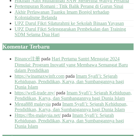
Hikmah Nabi Muhammad SAW Menerima Wahyu Pertama
Pertempuran Romani : Titik Balik Perang di Gurun Sinai
Akhir Perlawanan Tuanku Imam Bonjol terhadap
Kolonialisme Belanda
UPZ Darul Fikri Silaturahmi ke Sekolah Binaan Yayasan
UPZ Darul Fikri Selenggarakan Pembekalan dan Training
SDM Selama Dua Hari
Komentar Terbaru
Binance注册
pada
Hari Pertama Santri Mengajar 2024
Dimulai: Program Inovatif yang Membawa Semangat Baru
dalam Pendidikan
https://winamaxwinfr.com
pada
Imam Syafi’i: Sejarah
Kehidupan, Pendidikan, Karya, dan Sumbangannya bagi
Dunia Islam
https://well-trade.my/
pada
Imam Syafi’i: Sejarah Kehidupan,
Pendidikan, Karya, dan Sumbangannya bagi Dunia Islam
Mega888 malaysia
pada
Imam Syafi’i: Sejarah Kehidupan,
Pendidikan, Karya, dan Sumbangannya bagi Dunia Islam
Https://fbs-malaysia.net/
pada
Imam Syafi’i: Sejarah
Kehidupan, Pendidikan, Karya, dan Sumbangannya bagi
Dunia Islam