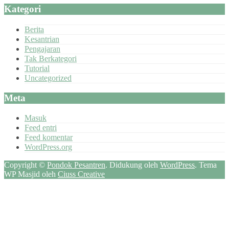
Kategori
Berita
Kesantrian
Pengajaran
Tak Berkategori
Tutorial
Uncategorized
Meta
Masuk
Feed entri
Feed komentar
WordPress.org
Copyright ©
Pondok Pesantren
.
Didukung oleh
WordPress
. Tema
WP Masjid oleh
Ciuss Creative