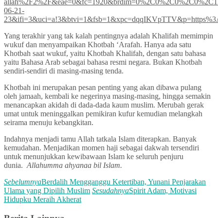
allah%2F2%2F&eae=0&fc=1920&brdim=0%2C0%2C0%2C0%2C1
06-21-
23&ifi=3&uci=a!3&btvi=1&fsb=1&xpc=dqqIKVpTTV&p=https%3A/
Yang terakhir yang tak kalah pentingnya adalah Khalifah memimpin
wukuf dan menyampaikan Khotbah ‘Arafah. Hanya ada satu
Khotbah saat wukuf, yaitu Khotbah Khalifah, dengan satu bahasa
yaitu Bahasa Arab sebagai bahasa resmi negara. Bukan Khotbah
sendiri-sendiri di masing-masing tenda.
Khotbah ini merupakan pesan penting yang akan dibawa pulang
oleh jamaah, kembali ke negerinya masing-masing, hingga semakin
menancapkan akidah di dada-dada kaum muslim. Merubah gerak
umat untuk meninggalkan pemikiran kufur kemudian melangkah
seirama menuju kebangkitan.
Indahnya menjadi tamu Allah tatkala Islam diterapkan. Banyak
kemudahan. Menjadikan momen haji sebagai dakwah tersendiri
untuk menunjukkan kewibawaan Islam ke seluruh penjuru
dunia.
Allahumma ahyanaa bil Islam.
Sebelumnya
Berdalih Mengganggu Ketertiban, Yunani Penjarakan
Ulama yang Dipilih Muslim
Sesudahnya
Spirit Adam, Motivasi
Hidupku Meraih Akherat