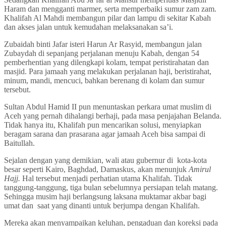
Haram dan mengganti marmer, serta memperbaiki sumur zam zam.
Khalifah Al Mahdi membangun pilar dan lampu di sekitar Kabah
dan akses jalan untuk kemudahan melaksanakan sa’i.
Zubaidah binti Jafar isteri Harun Ar Rasyid, membangun jalan
Zubaydah di sepanjang perjalanan menuju Kabah, dengan 54
pemberhentian yang dilengkapi kolam, tempat peristirahatan dan
masjid. Para jamaah yang melakukan perjalanan haji, beristirahat,
minum, mandi, mencuci, bahkan berenang di kolam dan sumur
tersebut.
Sultan Abdul Hamid II pun menuntaskan perkara umat muslim di
Aceh yang pernah dihalangi berhaji, pada masa penjajahan Belanda.
Tidak hanya itu, Khalifah pun mencarikan solusi, menyiapkan
beragam sarana dan prasarana agar jamaah Aceh bisa sampai di
Baitullah.
Sejalan dengan yang demikian, wali atau gubernur di kota-kota
besar seperti Kairo, Baghdad, Damaskus, akan menunjuk
Amirul
Hajj.
Hal tersebut menjadi perhatian utama Khalifah. Tidak
tanggung-tanggung, tiga bulan sebelumnya persiapan telah matang.
Sehingga musim haji berlangsung laksana muktamar akbar bagi
umat dan saat yang dinanti untuk berjumpa dengan Khalifah.
Mereka akan menyampaikan keluhan, pengaduan dan koreksi pada