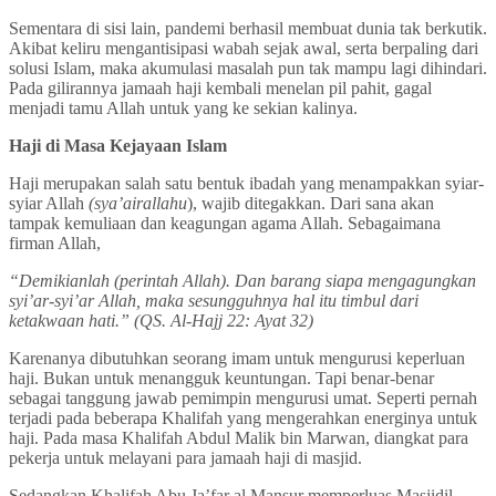
Sementara di sisi lain, pandemi berhasil membuat dunia tak berkutik.
Akibat keliru mengantisipasi wabah sejak awal, serta berpaling dari
solusi Islam, maka akumulasi masalah pun tak mampu lagi dihindari.
Pada gilirannya jamaah haji kembali menelan pil pahit, gagal
menjadi tamu Allah untuk yang ke sekian kalinya.
Haji di Masa Kejayaan Islam
Haji merupakan salah satu bentuk ibadah yang menampakkan syiar-
syiar Allah
(sya’airallahu
), wajib ditegakkan. Dari sana akan
tampak kemuliaan dan keagungan agama Allah. Sebagaimana
firman Allah,
“Demikianlah (perintah Allah). Dan barang siapa mengagungkan
syi’ar-syi’ar Allah, maka sesungguhnya hal itu timbul dari
ketakwaan hati.”
(QS. Al-Hajj 22: Ayat 32)
Karenanya dibutuhkan seorang imam untuk mengurusi keperluan
haji. Bukan untuk menangguk keuntungan. Tapi benar-benar
sebagai tanggung jawab pemimpin mengurusi umat. Seperti pernah
terjadi pada beberapa Khalifah yang mengerahkan energinya untuk
haji. Pada masa Khalifah Abdul Malik bin Marwan, diangkat para
pekerja untuk melayani para jamaah haji di masjid.
Sedangkan Khalifah Abu Ja’far al Mansur memperluas Masjidil