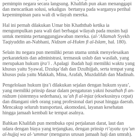
pemimpin negara secara langsung. Khalifah pun akan menanggapi
dan mencarikan solusi, sekaligus bertanya pada warganya perihal
kepemimpinan para wali di wilayah mereka.
Hal ini pernah dilakukan Umar bin Khaththab ketika ia
mengumpulkan para wali dari berbagai wilayah pada musim haji
untuk meminta pertanggungjawaban mereka. (
al-‘Allamah
Syekh
Taqiyuddin an-Nabhani,
Nidzam al-Hukm fi al-Islam,
hal. 180).
Selain itu negara pun memiliki peran utama untuk menyelesaikan
perkarateknis dan administrasi, termasuk uslub dan wasilah, yang
merupakan hukum
ijra’i .
Apalagi ibadah haji memiliki waktu yang
khusus yaitu Syawal, Dzulqa’dah dan Dzulhijjah, serta tempat yang
khusus pula yaitu Makkah, Mina, Arafah, Muzdalifah dan Madinah.
Pengelolaan hukum ijra’i dilakukan sejalan dengan hukum syara’,
yang memiliki prinsip dasar dalam pengaturan yakni
basathah fi an-
nidzam
(sistemnya sederhana),
su’ah fi al-injaz
(eksekusinya cepat)
dan ditangani oleh orang yang profesional dari pusat hingga daerah.
Mencakup seluruh transportasi, akomodasi, layanan kesehatan
hingga jamaah kembali ke tempat asalnya.
Bahkan Khalifah pun membuka opsi perjalanan darat, laut dan
udara dengan biaya yang terjangkau, dengan prinsip
ri’ayatu syu’un
al-hujjaj wa al-‘ummar
(mengurus urusan jamaah haji dan umrah).