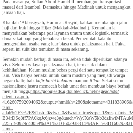
Pada masanya, Sultan Abdul Hamid II membangun transportasi
massal dari Istambul, Damaskus hingga Madinah untuk mengangkut
jamaah haji.
Khalifah ‘Abbasiyyah, Harun ar-Rasyid, bahkan membangun jalur
haji dari Irak hingga Hijaz (Makkah-Madinah). Kemudian ia
menyediakan beberapa pos layanan umum untuk logistik, termasuk
dana zakat bagi yang kehabisan bekal. Pemerintah kala itu
mengerahkan usaha yang luar biasa untuk pelaksanaan haji. Fakta
seperti ini sulit kita temukan di masa sekarang.
Semakin mudah berhaji di masa itu, sebab tidak diperlukan adanya
visa. Seluruh wilayah pelaksanaan haji, termasuk dalam
kekhilafahan. Kaum muslim bebas pergi dari satu tempat ke tempat
lain. Visa hanya berlaku untuk kaum muslim yang menjadi warga
negara kafir, baik
kafir harbi hukman
maupun
fi’lan
. Sekat semu
nasionalisme justru memecah belah umat dan membuat biaya berhaji
menjadi tinggi.
https://googleads.g.doubleclick.net/pagead/ads?
client=ca-pub-
4162607592094062&output=html&h=280&slotname=4311838906&
tamu-
allah%2F3%2F&flash=0&fwr=0&fwrattr=true&rpe=1&resp_f
B34rDSq8ff7PA0kqJc6jzwe3g&uach=WyJXaW5kb3dzIiwiMTAuMC
2255190929c40059%3AT%3D1602938314%3ART%3D1602938314%3
tamu-