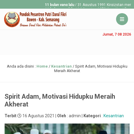
11 bulan yang lalu
/ 31 Agustus 1991 Kirgizstan merdeka dari 
11 bulan yang lalu
/ 14 Agustus 1973 Konstitusi Republik Islam
Jumat, 7 08 2026
Anda ada disini :
Home
/
Kesantrian
/
Spirit Adam, Motivasi Hidupku
Meraih Akherat
Spirit Adam, Motivasi Hidupku Meraih
Akherat
Terbit
16 Agustus 2021 |
Oleh
: admin |
Kategori
:
Kesantrian