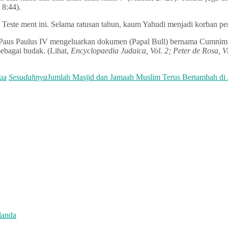
 8:44).
Teste ment ini. Selama ratusan tahun, kaum Yahudi menjadi korban pe
a, Paus Paulus IV mengeluarkan dokumen (Papal Bull) bernama Cumni
ebagai budak. (Lihat,
Encyclopaedia Judaica, Vol. 2; Peter de Rosa, V
ua
Sesudahnya
Jumlah Masjid dan Jamaah Muslim Terus Bertambah di 