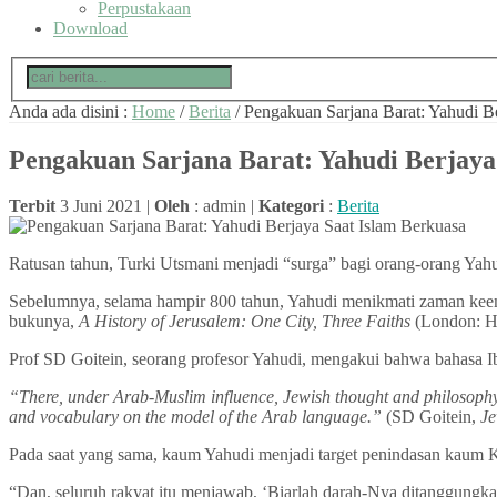
Perpustakaan
Download
Anda ada disini :
Home
/
Berita
/
Pengakuan Sarjana Barat: Yahudi B
Pengakuan Sarjana Barat: Yahudi Berjaya
Terbit
3 Juni 2021 |
Oleh
: admin |
Kategori
:
Berita
Ratusan tahun, Turki Utsmani menjadi “surga” bagi orang-orang Yah
Sebelumnya, selama hampir 800 tahun, Yahudi menikmati zaman keem
bukunya,
A History of Jerusalem: One City, Three Faiths
(London: Ha
Prof SD Goitein, seorang profesor Yahudi, mengakui bahwa bahasa Ib
“There, under Arab-Muslim influence, Jewish thought and philosophy
and vocabulary on the model of the Arab language.”
(SD Goitein,
Je
Pada saat yang sama, kaum Yahudi menjadi target penindasan kaum Kr
“Dan, seluruh rakyat itu menjawab, ‘Biarlah darah-Nya ditanggungkan