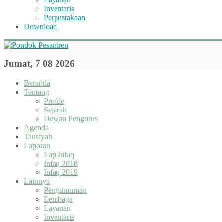
Inventaris
Perpustakaan
Download
Jumat, 7 08 2026
Beranda
Tentang
Profile
Sejarah
Dewan Pengurus
Agenda
Tausiyah
Laporan
Lap Infaq
Infaq 2018
Infaq 2019
Lainnya
Pengumuman
Lembaga
Layanan
Inventaris