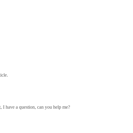
icle.
ut, I have a question, can you help me?