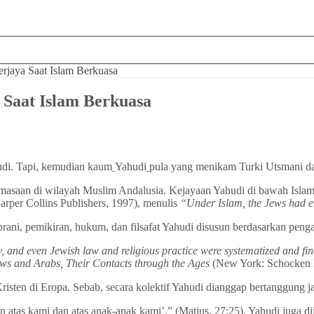
erjaya Saat Islam Berkuasa
 Saat Islam Berkuasa
udi. Tapi, kemudian kaum
Yahudi
pula yang menikam Turki Utsmani da
asaan di wilayah Muslim Andalusia. Kejayaan Yahudi di bawah Islam d
rper Collins Publishers, 1997), menulis
“Under Islam, the Jews had e
rani, pemikiran, hukum, dan filsafat Yahudi disusun berdasarkan pen
, and even Jewish law and religious practice were systematized and f
ws and Arabs, Their Contacts through the Ages
(New York: Schocken 
isten di Eropa. Sebab, secara kolektif Yahudi dianggap bertanggung j
 atas kami dan atas anak-anak kami’.” (Matius, 27:25). Yahudi juga d