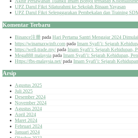
Akhir Perlawanan Tuanku Imam Bonjol terhadap Kolonialisme
UPZ Darul Fikri Silaturahmi ke Sekolah Binaan Yayasan
UPZ Darul Fikri Selenggarakan Pembekalan dan Training SD
Komentar Terbaru
Binance注册
pada
Hari Pertama Santri Mengajar 2024 Dimul
https://winamaxwinfr.com
pada
Imam Syafi’i: Sejarah Kehidu
https://well-trade.my/
pada
Imam Syafi’i: Sejarah Kehidupan, 
Mega888 malaysia
pada
Imam Syafi’i: Sejarah Kehidupan, Pe
Https://fbs-malaysia.net/
pada
Imam Syafi’i: Sejarah Kehidupa
Arsip
Agustus 2025
Juli 2025
Desember 2024
November 2024
Agustus 2024
April 2024
Maret 2024
Februari 2024
Januari 2024
Oktober 2023