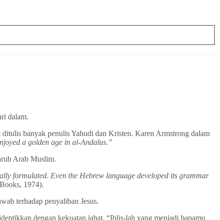
ri dalam.
itulis banyak penulis Yahudi dan Kristen. Karen Armstrong dalam
njoyed a golden age in al-Andalus.”
garuh Arab Muslim.
inally formulated. Even the Hebrew language developed its grammar
Books, 1974).
awab terhadap penyaliban Jesus.
iidentikkan dengan kekuatan jahat. “Iblis-lah yang menjadi bapamu