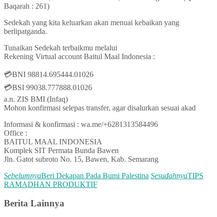
Baqarah : 261)
Sedekah yang kita keluarkan akan menuai kebaikan yang
berlipatganda.
Tunaikan Sedekah terbaikmu melalui
Rekening Virtual account Baitul Maal Indonesia :
💳BNI 98814.695444.01026
💳BSI 99038.777888.01026
a.n. ZIS BMI (Infaq)
Mohon konfirmasi selepas transfer, agar disalurkan sesuai akad
Informasi & konfirmasi : wa.me/+6281313584496
Office :
BAITUL MAAL INDONESIA
Komplek SIT Permata Bunda Bawen
Jln. Gatot subroto No. 15, Bawen, Kab. Semarang
Sebelumnya
Beri Dekapan Pada Bumi Palestina
Sesudahnya
TIPS
RAMADHAN PRODUKTIF
Berita Lainnya