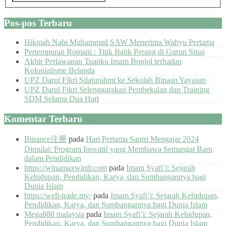
Pos-pos Terbaru
Hikmah Nabi Muhammad SAW Menerima Wahyu Pertama
Pertempuran Romani : Titik Balik Perang di Gurun Sinai
Akhir Perlawanan Tuanku Imam Bonjol terhadap
Kolonialisme Belanda
UPZ Darul Fikri Silaturahmi ke Sekolah Binaan Yayasan
UPZ Darul Fikri Selenggarakan Pembekalan dan Training
SDM Selama Dua Hari
Komentar Terbaru
Binance注册
pada
Hari Pertama Santri Mengajar 2024
Dimulai: Program Inovatif yang Membawa Semangat Baru
dalam Pendidikan
https://winamaxwinfr.com
pada
Imam Syafi’i: Sejarah
Kehidupan, Pendidikan, Karya, dan Sumbangannya bagi
Dunia Islam
https://well-trade.my/
pada
Imam Syafi’i: Sejarah Kehidupan,
Pendidikan, Karya, dan Sumbangannya bagi Dunia Islam
Mega888 malaysia
pada
Imam Syafi’i: Sejarah Kehidupan,
Pendidikan, Karya, dan Sumbangannya bagi Dunia Islam