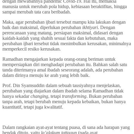
dengan mewabahnya pandemic Covid-19. Hal itu, memaksa
manusia untuk merubah pola hidup, kebiasaan beraktifitas, hingga
sampai merubah tata cara beribadah.
Maka, agar perubahan ijbari tersebut mampu kita lakukan dengan
baik dan maksimal, diperlukan perubahan
ikhtiyari
. Dengan
perencanaan yang matang, persiapan maksimal, didasari dengan
kaidah-kaidah yang shahih sesuai fakta dan kebutuhan, maka
perubahan ijbari tersebut tidak menimbulkan kerusakan, minimalnya
memperkecil resiko kerusakan.
Ramadhan mengajarkan kepada orang-orang beriman untuk
mempersiapkan diri menghadapi perubahan itu. Bahkan salah satu
tanda diterimanya amal ibadah seseorang adalah, ada perubahan
dalam dirinya menuju ke arah yang lebih baik.
Prof. Din Syamsuddin dalam sebuah tausiyahnya menjelaskan,
perubahan yang diajarkan dalam ibadah selama Ramadhan tidak
hanya sekadar
changing
, tetapi
transforming
. Bukan perubahan
tanpa arah, tetapi berubah menuju kepada kebaikan, bukan hanya
kuantitatif, tetapi juga kwalitatif.
Dalam rangkaian ayat-ayat tentang puasa, di sana ada harapan yang
hendak dituju, yaitu
la’alakum tattaqun
(pada ayat