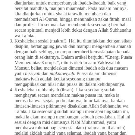
dianjurkan untuk memperbanyak ibadah-ibadah, baik yang
bersifat mahdhah, maupun muamalah. Pada malam harinya,
kita dianjurkan untuk shalat tarawih, membaca dan
mentadaburi Al-Quran, hingga menunaikan zakat fitrah, maal
dan profesi. Itu semua akan membentuk seseorang berubah
secara spiritual, menjadi lebih dekat dengan Allah Subhanahu
wa Ta’ala.
Keshalehan sosial (makruf). Hal itu ditunjukkan dengan sikap
disiplin, bertanggung jawab dan mampu mengemban amanah
dengan baik sehingga mampu memberi kemaslahatan kepada
orang lain di sekitarnya. Dalam artikel berjudul “Energi Puasa
Memberantas Korupsi”, ditulis oleh Imaam Yakhsyallah
Mansur, beliau menjelaskan dimensi ibadah ada dua macam
yaitu
hissiyah
dan
maknawiyah
. Puasa dalam dimensi
maknawiyah adalah ketika seseorang mampu
mengaplikasikan nilai-nilai puasa itu dalam kehidupannya.
Keshalehan rabbaniyah (ihsan). Jika seseorang sudah
menghayati secara mendalam makna puasa itu, maka ia
merasa bahwa segala perbuatannya, tutur katanya, bahkan
lintasan-lintasan pikirannya disaksikan Allah Subhanahu wa
Ta’ala. Jika seseorang sudah mampu mencapai tingkatan ini,
maka ia akan mampu membangun sebuah peradaban. Hal ini
sesuai dengan misi diutusnya Nabi Muhammad, yaitu
membawa rahmat bagi semesta alam ( rahmatan lil alamin)
melalui akidah tauhid yang selamat, ibadah yang benar dan