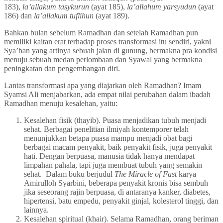
183),
la’allakum
tasykurun
(ayat 185),
la’allahum yarsyudun
(ayat
186) dan
la’allakum tuflihun
(ayat 189).
Bahkan bulan sebelum Ramadhan dan setelah Ramadhan pun
memiliki kaitan erat terhadap proses transformasi itu sendiri, yakni
Sya’ban yang artinya sebuah jalan di gunung, bermakna pra kondisi
menuju sebuah medan perlombaan dan Syawal yang bermakna
peningkatan dan pengembangan diri.
Lantas transformasi apa yang diajarkan oleh Ramadhan? Imam
Syamsi Ali menjabarkan, ada empat nilai perubahan dalam ibadah
Ramadhan menuju kesalehan, yaitu:
Kesalehan fisik (thayib). Puasa menjadikan tubuh menjadi
sehat. Berbagai penelitian ilmiyah kontemporer telah
menunjukkan betapa puasa mampu menjadi obat bagi
berbagai macam penyakit, baik penyakit fisik, juga penyakit
hati. Dengan berpuasa, manusia tidak hanya mendapat
limpahan pahala, tapi juga membuat tubuh yang semakin
sehat. Dalam buku berjudul
The Miracle of Fast
karya
Amirulloh Syarbini, beberapa penyakit kronis bisa sembuh
jika seseorang rajin berpuasa, di antaranya kanker, diabetes,
hipertensi, batu empedu, penyakit ginjal, kolesterol tinggi, dan
lainnya.
Kesalehan spiritual (khair). Selama Ramadhan, orang beriman