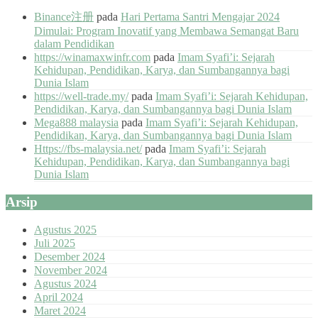
Binance注册
pada
Hari Pertama Santri Mengajar 2024
Dimulai: Program Inovatif yang Membawa Semangat Baru
dalam Pendidikan
https://winamaxwinfr.com
pada
Imam Syafi’i: Sejarah
Kehidupan, Pendidikan, Karya, dan Sumbangannya bagi
Dunia Islam
https://well-trade.my/
pada
Imam Syafi’i: Sejarah Kehidupan,
Pendidikan, Karya, dan Sumbangannya bagi Dunia Islam
Mega888 malaysia
pada
Imam Syafi’i: Sejarah Kehidupan,
Pendidikan, Karya, dan Sumbangannya bagi Dunia Islam
Https://fbs-malaysia.net/
pada
Imam Syafi’i: Sejarah
Kehidupan, Pendidikan, Karya, dan Sumbangannya bagi
Dunia Islam
Arsip
Agustus 2025
Juli 2025
Desember 2024
November 2024
Agustus 2024
April 2024
Maret 2024