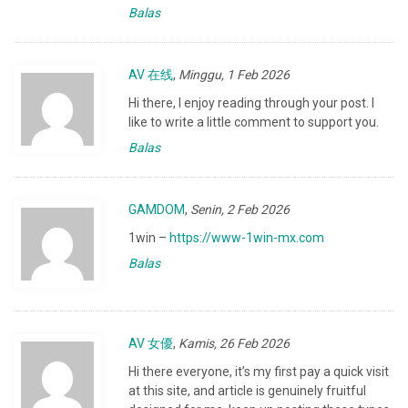
Balas
AV 在线
,
Minggu, 1 Feb 2026
Hi there, I enjoy reading through your post. I
like to write a little comment to support you.
Balas
GAMDOM
,
Senin, 2 Feb 2026
1win –
https://www-1win-mx.com
Balas
AV 女優
,
Kamis, 26 Feb 2026
Hi there everyone, it’s my first pay a quick visit
at this site, and article is genuinely fruitful