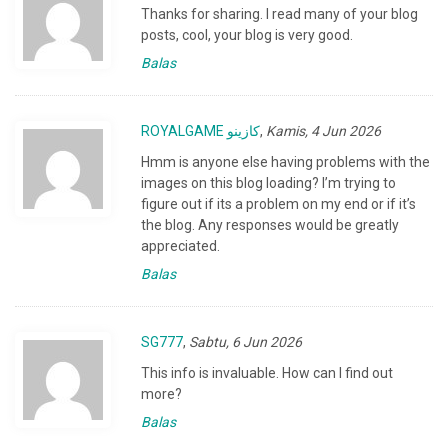
Thanks for sharing. I read many of your blog
posts, cool, your blog is very good.
Balas
ROYALGAME كازينو
,
Kamis, 4 Jun 2026
Hmm is anyone else having problems with the
images on this blog loading? I’m trying to
figure out if its a problem on my end or if it’s
the blog. Any responses would be greatly
appreciated.
Balas
SG777
,
Sabtu, 6 Jun 2026
This info is invaluable. How can I find out
more?
Balas