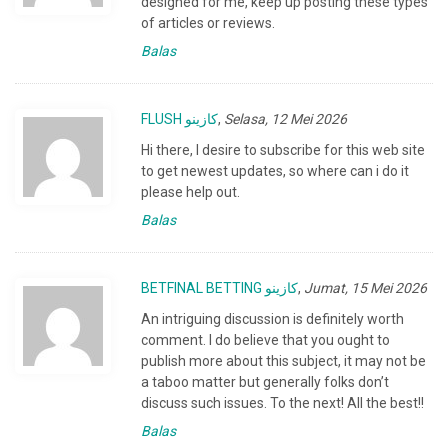
designed for me, keep up posting these types
of articles or reviews.
Balas
FLUSH كازينو
,
Selasa, 12 Mei 2026
Hi there, I desire to subscribe for this web site
to get newest updates, so where can i do it
please help out.
Balas
BETFINAL BETTING كازينو
,
Jumat, 15 Mei 2026
An intriguing discussion is definitely worth
comment. I do believe that you ought to
publish more about this subject, it may not be
a taboo matter but generally folks don’t
discuss such issues. To the next! All the best!!
Balas