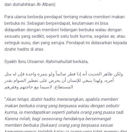
dan dishahihkan Al-Albani)
Para ulama berbeda pendapat tentang makna memberi makan
berbuka ini. Sebagian berpendapat, keutamaan ini bisa
didapatkan dengan memberi hidangan berbuka walau dengan
sesuatu yang sedikit, seperti satu butir kurma, segelas air, atau
seteguk susu, dan yang serupa. Pendapat ini didasarkan kepada
dzahir hadits di atas.
Syaikh Ibnu Utsaimin
Rahimahullah
berkata,
ولكن ظاهر الحديث أنه إذا فطر صائماً ولو بتمرة واحدة فإن له مثل
أجره، ولهذا ينبغي للإنسان أن يحرص على تفطير الصوام بقدر
المستطاع، لاسيما مع حاجتهم وفقرهم
“
Akan tetapi, dzahir hadits menerangkan, apabila memberi
makan berbuka orang yang berpuasa walau dengan sebutir
kurma, ia mendapatkan seperti pahala orang yang puasa tadi.
Karena inilah, bagi seseorang hendaknya bersemangat
memberi berbuka (bukaan) orang yang berpuasa sesuai
kemampuannya; terlebih kalau ia orang yang tidak mampu dan