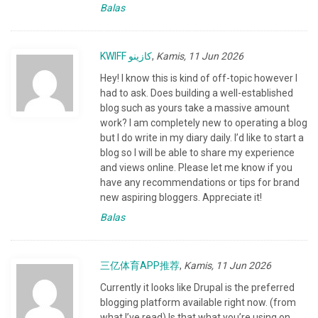
Balas
KWIFF كازينو
,
Kamis, 11 Jun 2026
Hey! I know this is kind of off-topic however I
had to ask. Does building a well-established
blog such as yours take a massive amount
work? I am completely new to operating a blog
but I do write in my diary daily. I’d like to start a
blog so I will be able to share my experience
and views online. Please let me know if you
have any recommendations or tips for brand
new aspiring bloggers. Appreciate it!
Balas
三亿体育APP推荐
,
Kamis, 11 Jun 2026
Currently it looks like Drupal is the preferred
blogging platform available right now. (from
what I’ve read) Is that what you’re using on