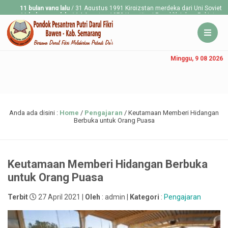
 bulan yang lalu
/ 31 Agustus 1991 Kirgizstan merdeka dari Uni Soviet
1
 bulan yang lalu
/ 14 Agustus 1973 Konstitusi Republik Islam Pakistan mulai efekti
Minggu, 9 08 2026
Anda ada disini :
Home
/
Pengajaran
/
Keutamaan Memberi Hidangan
Berbuka untuk Orang Puasa
Keutamaan Memberi Hidangan Berbuka
untuk Orang Puasa
Terbit
27 April 2021 |
Oleh
: admin |
Kategori
:
Pengajaran