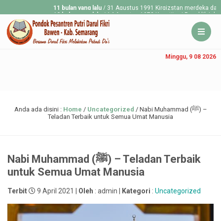
11 bulan yang lalu
/ 31 Agustus 1991 Kirgizstan merdeka dari Uni Soviet
12 bulan yang lalu
/ 14 Agustus 1973 Konstitusi Republik Islam Pakistan m
Minggu, 9 08 2026
Anda ada disini :
Home
/
Uncategorized
/
Nabi Muhammad (ﷺ) –
Teladan Terbaik untuk Semua Umat Manusia
Nabi Muhammad (ﷺ) – Teladan Terbaik
untuk Semua Umat Manusia
Terbit
9 April 2021 |
Oleh
: admin |
Kategori
:
Uncategorized