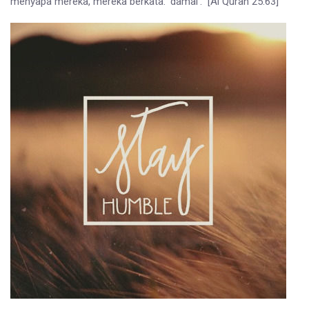
menyapa mereka, mereka berkata: ‘damai’.” [Al Quran 25:63]