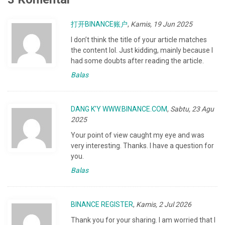
打开BINANCE账户
,
Kamis, 19 Jun 2025
I don’t think the title of your article matches
the content lol. Just kidding, mainly because I
had some doubts after reading the article.
Balas
DANG K'Y WWW.BINANCE.COM
,
Sabtu, 23 Agu
2025
Your point of view caught my eye and was
very interesting. Thanks. I have a question for
you.
Balas
BINANCE REGISTER
,
Kamis, 2 Jul 2026
Thank you for your sharing. I am worried that I