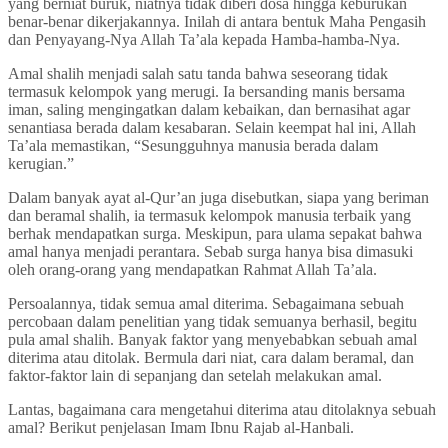
yang berniat buruk, niatnya tidak diberi dosa hingga keburukan
benar-benar dikerjakannya. Inilah di antara bentuk Maha Pengasih
dan Penyayang-Nya Allah Ta’ala kepada Hamba-hamba-Nya.
Amal shalih menjadi salah satu tanda bahwa seseorang tidak
termasuk kelompok yang merugi. Ia bersanding manis bersama
iman, saling mengingatkan dalam kebaikan, dan bernasihat agar
senantiasa berada dalam kesabaran. Selain keempat hal ini, Allah
Ta’ala memastikan, “Sesungguhnya manusia berada dalam
kerugian.”
Dalam banyak ayat al-Qur’an juga disebutkan, siapa yang beriman
dan beramal shalih, ia termasuk kelompok manusia terbaik yang
berhak mendapatkan surga. Meskipun, para ulama sepakat bahwa
amal hanya menjadi perantara. Sebab surga hanya bisa dimasuki
oleh orang-orang yang mendapatkan Rahmat Allah Ta’ala.
Persoalannya, tidak semua amal diterima. Sebagaimana sebuah
percobaan dalam penelitian yang tidak semuanya berhasil, begitu
pula amal shalih. Banyak faktor yang menyebabkan sebuah amal
diterima atau ditolak. Bermula dari niat, cara dalam beramal, dan
faktor-faktor lain di sepanjang dan setelah melakukan amal.
Lantas, bagaimana cara mengetahui diterima atau ditolaknya sebuah
amal? Berikut penjelasan Imam Ibnu Rajab al-Hanbali.