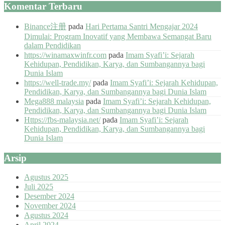
Komentar Terbaru
Binance注册
pada
Hari Pertama Santri Mengajar 2024
Dimulai: Program Inovatif yang Membawa Semangat Baru
dalam Pendidikan
https://winamaxwinfr.com
pada
Imam Syafi’i: Sejarah
Kehidupan, Pendidikan, Karya, dan Sumbangannya bagi
Dunia Islam
https://well-trade.my/
pada
Imam Syafi’i: Sejarah Kehidupan,
Pendidikan, Karya, dan Sumbangannya bagi Dunia Islam
Mega888 malaysia
pada
Imam Syafi’i: Sejarah Kehidupan,
Pendidikan, Karya, dan Sumbangannya bagi Dunia Islam
Https://fbs-malaysia.net/
pada
Imam Syafi’i: Sejarah
Kehidupan, Pendidikan, Karya, dan Sumbangannya bagi
Dunia Islam
Arsip
Agustus 2025
Juli 2025
Desember 2024
November 2024
Agustus 2024
April 2024