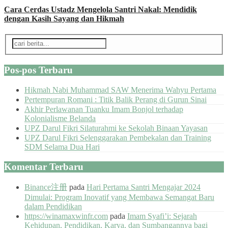
Cara Cerdas Ustadz Mengelola Santri Nakal: Mendidik
dengan Kasih Sayang dan Hikmah
Pos-pos Terbaru
Hikmah Nabi Muhammad SAW Menerima Wahyu Pertama
Pertempuran Romani : Titik Balik Perang di Gurun Sinai
Akhir Perlawanan Tuanku Imam Bonjol terhadap
Kolonialisme Belanda
UPZ Darul Fikri Silaturahmi ke Sekolah Binaan Yayasan
UPZ Darul Fikri Selenggarakan Pembekalan dan Training
SDM Selama Dua Hari
Komentar Terbaru
Binance注册
pada
Hari Pertama Santri Mengajar 2024
Dimulai: Program Inovatif yang Membawa Semangat Baru
dalam Pendidikan
https://winamaxwinfr.com
pada
Imam Syafi’i: Sejarah
Kehidupan, Pendidikan, Karya, dan Sumbangannya bagi