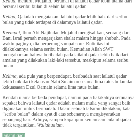
Kedua,
menurut Mujahid, beramal di lailatul qadar lebih utama dari
beramal seribu bulan di selain lailatul qadar.
Ketiga,
Qatadah mengatakan, lailatul qadar lebih baik dari seribu
bulan yang tidak terdapat di dalamnya lailatul qadar.
Keempat,
Ibnu Abi Najih dan Mujahid mengisahkan, seorang dari
Bani Israil pernah mengerjakan shalat malam hingga shubuh. Pada
waktu paginya, dia berperang sampai sore. Rutinitas ini
dilakukannya selama seribu bulan. Kemudian Allah SWT
mengabarkan bahwa beribadah pada lailatul qadar lebih baik dari
amalan yang dilakukan laki-laki tersebut, meskipun selama seribu
bulan.
Kelima,
ada pula yang berpendapat, beribadah saat lailatul qadar
lebih baik dari kekuasan Nabi Sulaiman selama lima ratus bulan dan
kekuasaaan Dzul Qarnain selama lima ratus bulan.
Kendati ulama berbeda pendapat, namun pada hakikatnya semuanya
sepakat bahwa lailatul qadar adalah malam mulia yang sangat baik
digunakan untuk beribadah. Dalam sebuah tafsiran dikatakan, kata
“seribu bulan” dalam ayat di atas sebenarnya mengisyaratkan
sepanjang hari. Artinya, sampai kapanpun keutamaan lailatul qadar
tidak tergantikan.
Wallahualam.
lailatul qadr