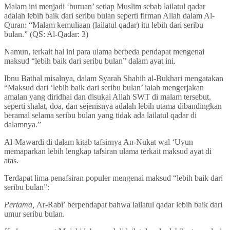
Malam ini menjadi ‘buruan’ setiap Muslim sebab lailatul qadar
adalah lebih baik dari seribu bulan seperti firman Allah dalam Al-
Quran: “Malam kemuliaan (lailatul qadar) itu lebih dari seribu
bulan.” (QS: Al-Qadar: 3)
Namun, terkait hal ini para ulama berbeda pendapat mengenai
maksud “lebih baik dari seribu bulan” dalam ayat ini.
Ibnu Bathal misalnya, dalam Syarah Shahih al-Bukhari mengatakan
“Maksud dari ‘lebih baik dari seribu bulan’ ialah mengerjakan
amalan yang diridhai dan disukai Allah SWT di malam tersebut,
seperti shalat, doa, dan sejenisnya adalah lebih utama dibandingkan
beramal selama seribu bulan yang tidak ada lailatul qadar di
dalamnya.”
Al-Mawardi di dalam kitab tafsirnya An-Nukat wal ‘Uyun
memaparkan lebih lengkap tafsiran ulama terkait maksud ayat di
atas.
Terdapat lima penafsiran populer mengenai maksud “lebih baik dari
seribu bulan”:
Pertama,
Ar-Rabi’ berpendapat bahwa lailatul qadar lebih baik dari
umur seribu bulan.