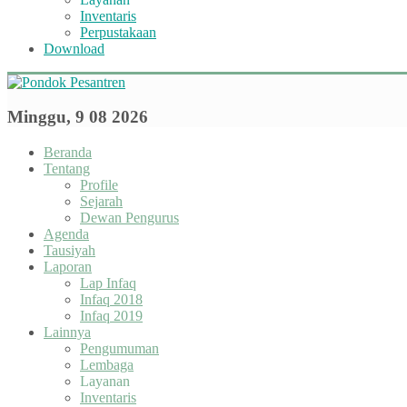
Inventaris
Perpustakaan
Download
Minggu, 9 08 2026
Beranda
Tentang
Profile
Sejarah
Dewan Pengurus
Agenda
Tausiyah
Laporan
Lap Infaq
Infaq 2018
Infaq 2019
Lainnya
Pengumuman
Lembaga
Layanan
Inventaris