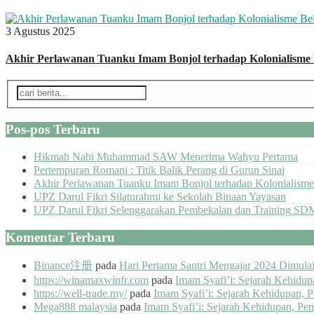
3 Agustus 2025
Akhir Perlawanan Tuanku Imam Bonjol terhadap Kolonialisme
Pos-pos Terbaru
Hikmah Nabi Muhammad SAW Menerima Wahyu Pertama
Pertempuran Romani : Titik Balik Perang di Gurun Sinai
Akhir Perlawanan Tuanku Imam Bonjol terhadap Kolonialisme
UPZ Darul Fikri Silaturahmi ke Sekolah Binaan Yayasan
UPZ Darul Fikri Selenggarakan Pembekalan dan Training SD
Komentar Terbaru
Binance注册
pada
Hari Pertama Santri Mengajar 2024 Dimul
https://winamaxwinfr.com
pada
Imam Syafi’i: Sejarah Kehidu
https://well-trade.my/
pada
Imam Syafi’i: Sejarah Kehidupan, 
Mega888 malaysia
pada
Imam Syafi’i: Sejarah Kehidupan, Pe