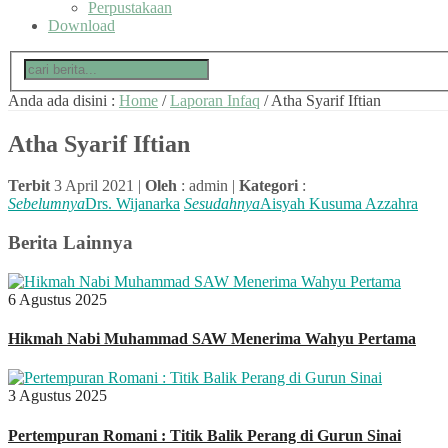
Perpustakaan
Download
Anda ada disini :
Home
/
Laporan Infaq
/
Atha Syarif Iftian
Atha Syarif Iftian
Terbit
3 April 2021 |
Oleh
: admin |
Kategori
:
Sebelumnya
Drs. Wijanarka
Sesudahnya
Aisyah Kusuma Azzahra
Berita Lainnya
6 Agustus 2025
Hikmah Nabi Muhammad SAW Menerima Wahyu Pertama
3 Agustus 2025
Pertempuran Romani : Titik Balik Perang di Gurun Sinai