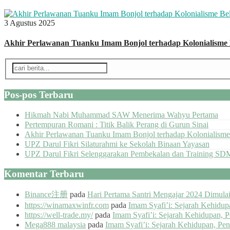
3 Agustus 2025
Akhir Perlawanan Tuanku Imam Bonjol terhadap Kolonialisme
Pos-pos Terbaru
Hikmah Nabi Muhammad SAW Menerima Wahyu Pertama
Pertempuran Romani : Titik Balik Perang di Gurun Sinai
Akhir Perlawanan Tuanku Imam Bonjol terhadap Kolonialisme
UPZ Darul Fikri Silaturahmi ke Sekolah Binaan Yayasan
UPZ Darul Fikri Selenggarakan Pembekalan dan Training SD
Komentar Terbaru
Binance注册
pada
Hari Pertama Santri Mengajar 2024 Dimul
https://winamaxwinfr.com
pada
Imam Syafi’i: Sejarah Kehidu
https://well-trade.my/
pada
Imam Syafi’i: Sejarah Kehidupan, 
Mega888 malaysia
pada
Imam Syafi’i: Sejarah Kehidupan, Pe