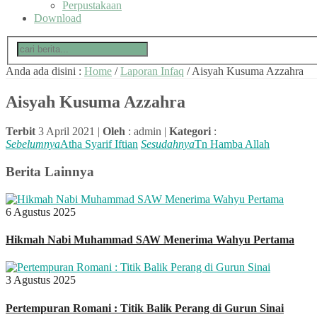
Perpustakaan
Download
Anda ada disini :
Home
/
Laporan Infaq
/
Aisyah Kusuma Azzahra
Aisyah Kusuma Azzahra
Terbit
3 April 2021 |
Oleh
: admin |
Kategori
:
Sebelumnya
Atha Syarif Iftian
Sesudahnya
Tn Hamba Allah
Berita Lainnya
6 Agustus 2025
Hikmah Nabi Muhammad SAW Menerima Wahyu Pertama
3 Agustus 2025
Pertempuran Romani : Titik Balik Perang di Gurun Sinai