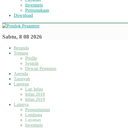
Inventaris
Perpustakaan
Download
Sabtu, 8 08 2026
Beranda
Tentang
Profile
Sejarah
Dewan Pengurus
Agenda
Tausiyah
Laporan
Lap Infaq
Infaq 2018
Infaq 2019
Lainnya
Pengumuman
Lembaga
Layanan
Inventaris