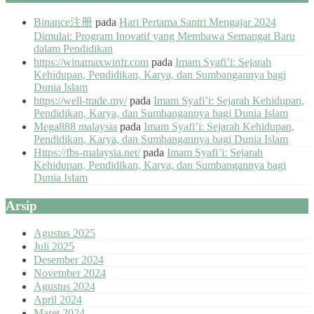
Binance注册
pada
Hari Pertama Santri Mengajar 2024
Dimulai: Program Inovatif yang Membawa Semangat Baru
dalam Pendidikan
https://winamaxwinfr.com
pada
Imam Syafi’i: Sejarah
Kehidupan, Pendidikan, Karya, dan Sumbangannya bagi
Dunia Islam
https://well-trade.my/
pada
Imam Syafi’i: Sejarah Kehidupan,
Pendidikan, Karya, dan Sumbangannya bagi Dunia Islam
Mega888 malaysia
pada
Imam Syafi’i: Sejarah Kehidupan,
Pendidikan, Karya, dan Sumbangannya bagi Dunia Islam
Https://fbs-malaysia.net/
pada
Imam Syafi’i: Sejarah
Kehidupan, Pendidikan, Karya, dan Sumbangannya bagi
Dunia Islam
Arsip
Agustus 2025
Juli 2025
Desember 2024
November 2024
Agustus 2024
April 2024
Maret 2024