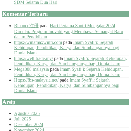
SDM Selama Dua Hari
Komentar Terbaru
Binance注册
pada
Hari Pertama Santri Mengajar 2024
Dimulai: Program Inovatif yang Membawa Semangat Baru
dalam Pendidikan
https://winamaxwinfr.com
pada
Imam Syafi’i: Sejarah
Kehidupan, Pendidikan, Karya, dan Sumbangannya bagi
Dunia Islam
https://well-trade.my/
pada
Imam Syafi’i: Sejarah Kehidupan,
Pendidikan, Karya, dan Sumbangannya bagi Dunia Islam
Mega888 malaysia
pada
Imam Syafi’i: Sejarah Kehidupan,
Pendidikan, Karya, dan Sumbangannya bagi Dunia Islam
Https://fbs-malaysia.net/
pada
Imam Syafi’i: Sejarah
Kehidupan, Pendidikan, Karya, dan Sumbangannya bagi
Dunia Islam
Arsip
Agustus 2025
Juli 2025
Desember 2024
November 2024