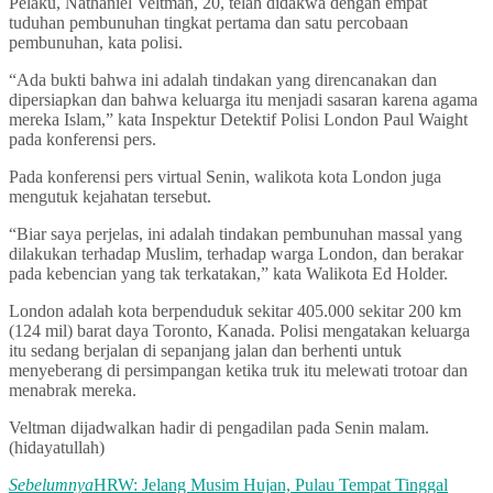
Pelaku, Nathaniel Veltman, 20, telah didakwa dengan empat
tuduhan pembunuhan tingkat pertama dan satu percobaan
pembunuhan, kata polisi.
“Ada bukti bahwa ini adalah tindakan yang direncanakan dan
dipersiapkan dan bahwa keluarga itu menjadi sasaran karena agama
mereka Islam,” kata Inspektur Detektif Polisi London Paul Waight
pada konferensi pers.
Pada konferensi pers virtual Senin, walikota kota London juga
mengutuk kejahatan tersebut.
“Biar saya perjelas, ini adalah tindakan pembunuhan massal yang
dilakukan terhadap Muslim, terhadap warga London, dan berakar
pada kebencian yang tak terkatakan,” kata Walikota Ed Holder.
London adalah kota berpenduduk sekitar 405.000 sekitar 200 km
(124 mil) barat daya Toronto, Kanada. Polisi mengatakan keluarga
itu sedang berjalan di sepanjang jalan dan berhenti untuk
menyeberang di persimpangan ketika truk itu melewati trotoar dan
menabrak mereka.
Veltman dijadwalkan hadir di pengadilan pada Senin malam.
(hidayatullah)
Sebelumnya
HRW: Jelang Musim Hujan, Pulau Tempat Tinggal