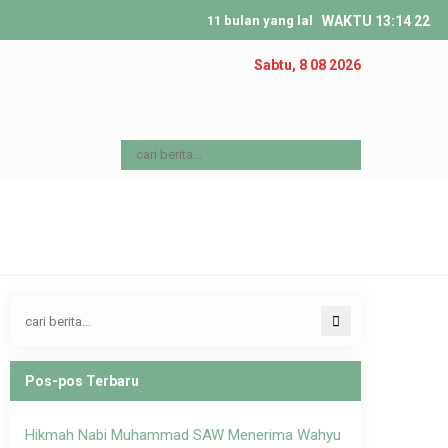
11 bulan yang lalu
/ 31 Agustus 1991 Kirgizs
WAKTU
13
:
14
23
Sabtu, 8 08 2026
Pos-pos Terbaru
Hikmah Nabi Muhammad SAW Menerima Wahyu