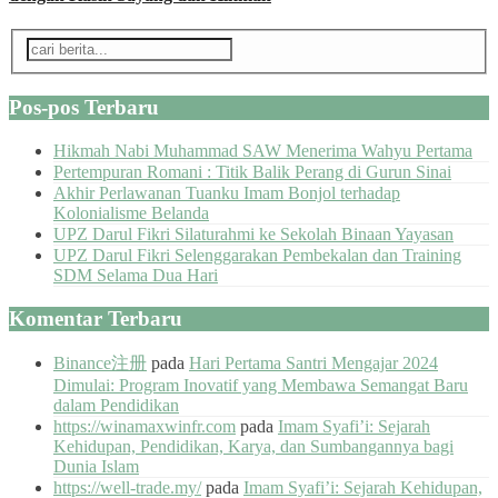
Pos-pos Terbaru
Hikmah Nabi Muhammad SAW Menerima Wahyu Pertama
Pertempuran Romani : Titik Balik Perang di Gurun Sinai
Akhir Perlawanan Tuanku Imam Bonjol terhadap
Kolonialisme Belanda
UPZ Darul Fikri Silaturahmi ke Sekolah Binaan Yayasan
UPZ Darul Fikri Selenggarakan Pembekalan dan Training
SDM Selama Dua Hari
Komentar Terbaru
Binance注册
pada
Hari Pertama Santri Mengajar 2024
Dimulai: Program Inovatif yang Membawa Semangat Baru
dalam Pendidikan
https://winamaxwinfr.com
pada
Imam Syafi’i: Sejarah
Kehidupan, Pendidikan, Karya, dan Sumbangannya bagi
Dunia Islam
https://well-trade.my/
pada
Imam Syafi’i: Sejarah Kehidupan,