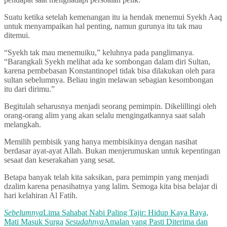
Suatu ketika setelah kemenangan itu ia hendak menemui Syekh Aaq
untuk menyampaikan hal penting, namun gurunya itu tak mau
ditemui.
“Syekh tak mau menemuiku,” keluhnya pada panglimanya.
“Barangkali Syekh melihat ada ke sombongan dalam diri Sultan,
karena pembebasan Konstantinopel tidak bisa dilakukan oleh para
sultan sebelumnya. Beliau ingin melawan sebagian kesombongan
itu dari dirimu.”
Begitulah seharusnya menjadi seorang pemimpin. Dikelillingi oleh
orang-orang alim yang akan selalu mengingatkannya saat salah
melangkah.
Memilih pembisik yang hanya membisikinya dengan nasihat
berdasar ayat-ayat Allah. Bukan menjerumuskan untuk kepentingan
sesaat dan keserakahan yang sesat.
Betapa banyak telah kita saksikan, para pemimpin yang menjadi
dzalim karena penasihatnya yang lalim. Semoga kita bisa belajar di
hari kelahiran Al Fatih.
Sebelumnya
Lima Sahabat Nabi Paling Tajir: Hidup Kaya Raya,
Mati Masuk Surga
Sesudahnya
Amalan yang Pasti Diterima dan