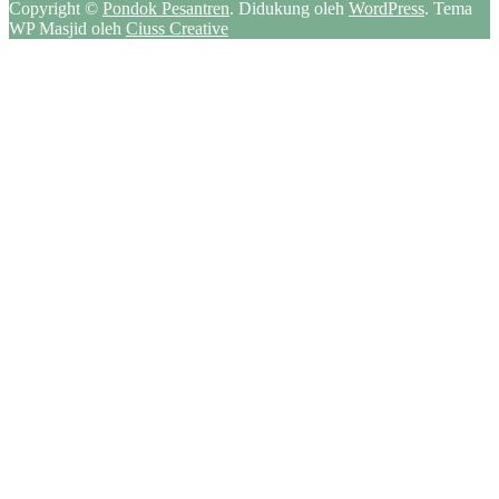
Copyright ©
Pondok Pesantren
.
Didukung oleh
WordPress
. Tema
WP Masjid oleh
Ciuss Creative