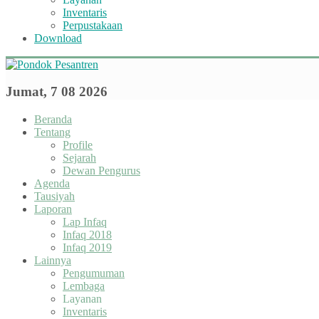
Inventaris
Perpustakaan
Download
Jumat, 7 08 2026
Beranda
Tentang
Profile
Sejarah
Dewan Pengurus
Agenda
Tausiyah
Laporan
Lap Infaq
Infaq 2018
Infaq 2019
Lainnya
Pengumuman
Lembaga
Layanan
Inventaris