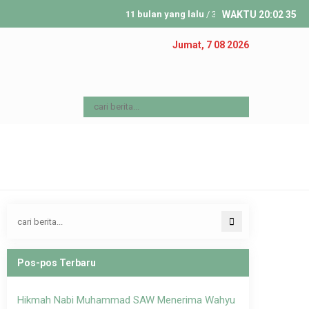
11 bulan yang lalu
/ 31 Agustus 1991 Kirgizstan m
WAKTU
20
:
02
35
Jumat, 7 08 2026
Pos-pos Terbaru
Hikmah Nabi Muhammad SAW Menerima Wahyu