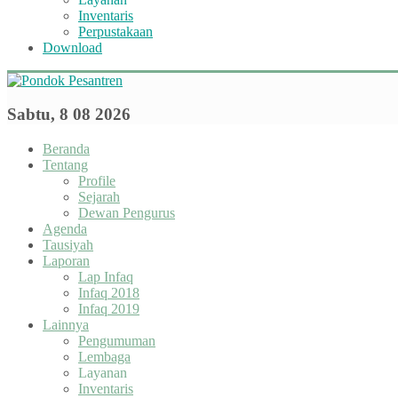
Inventaris
Perpustakaan
Download
Sabtu, 8 08 2026
Beranda
Tentang
Profile
Sejarah
Dewan Pengurus
Agenda
Tausiyah
Laporan
Lap Infaq
Infaq 2018
Infaq 2019
Lainnya
Pengumuman
Lembaga
Layanan
Inventaris