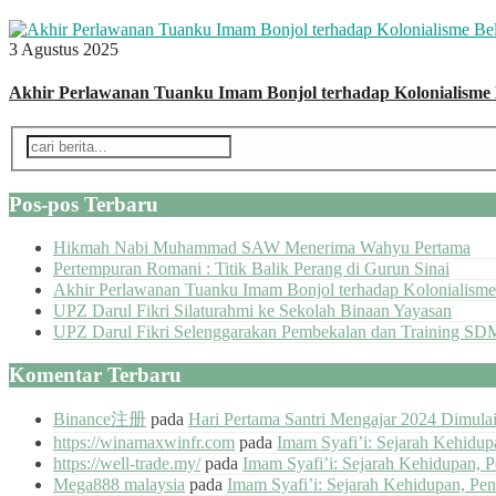
3 Agustus 2025
Akhir Perlawanan Tuanku Imam Bonjol terhadap Kolonialisme
Pos-pos Terbaru
Hikmah Nabi Muhammad SAW Menerima Wahyu Pertama
Pertempuran Romani : Titik Balik Perang di Gurun Sinai
Akhir Perlawanan Tuanku Imam Bonjol terhadap Kolonialisme
UPZ Darul Fikri Silaturahmi ke Sekolah Binaan Yayasan
UPZ Darul Fikri Selenggarakan Pembekalan dan Training SD
Komentar Terbaru
Binance注册
pada
Hari Pertama Santri Mengajar 2024 Dimul
https://winamaxwinfr.com
pada
Imam Syafi’i: Sejarah Kehidu
https://well-trade.my/
pada
Imam Syafi’i: Sejarah Kehidupan, 
Mega888 malaysia
pada
Imam Syafi’i: Sejarah Kehidupan, Pe