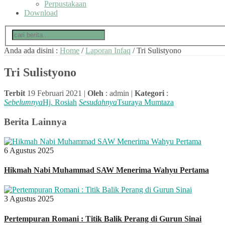
Perpustakaan
Download
Anda ada disini :
Home
/
Laporan Infaq
/
Tri Sulistyono
Tri Sulistyono
Terbit
19 Februari 2021 |
Oleh
: admin |
Kategori
:
Sebelumnya
Hj. Rosiah
Sesudahnya
Tsuraya Mumtaza
Berita Lainnya
6 Agustus 2025
Hikmah Nabi Muhammad SAW Menerima Wahyu Pertama
3 Agustus 2025
Pertempuran Romani : Titik Balik Perang di Gurun Sinai