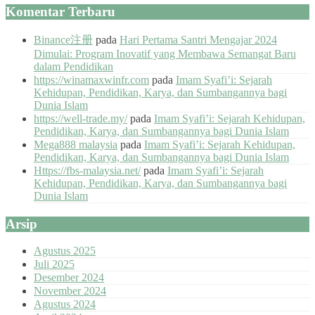
Komentar Terbaru
Binance注册
pada
Hari Pertama Santri Mengajar 2024
Dimulai: Program Inovatif yang Membawa Semangat Baru
dalam Pendidikan
https://winamaxwinfr.com
pada
Imam Syafi’i: Sejarah
Kehidupan, Pendidikan, Karya, dan Sumbangannya bagi
Dunia Islam
https://well-trade.my/
pada
Imam Syafi’i: Sejarah Kehidupan,
Pendidikan, Karya, dan Sumbangannya bagi Dunia Islam
Mega888 malaysia
pada
Imam Syafi’i: Sejarah Kehidupan,
Pendidikan, Karya, dan Sumbangannya bagi Dunia Islam
Https://fbs-malaysia.net/
pada
Imam Syafi’i: Sejarah
Kehidupan, Pendidikan, Karya, dan Sumbangannya bagi
Dunia Islam
Arsip
Agustus 2025
Juli 2025
Desember 2024
November 2024
Agustus 2024