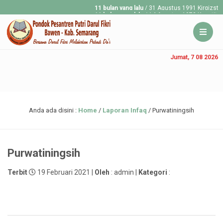
11 bulan yang lalu
/ 31 Agustus 1991 Kirgizstan mer
11 bulan yang lalu
/ 14 Agustus 1973 Konstitusi Rep
Jumat, 7 08 2026
Anda ada disini :
Home
/
Laporan Infaq
/
Purwatiningsih
Purwatiningsih
Terbit
19 Februari 2021 |
Oleh
: admin |
Kategori
: