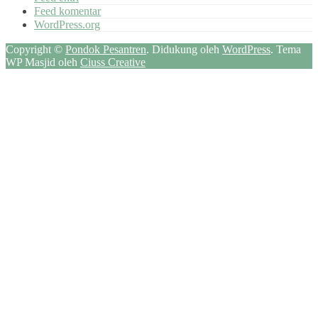
Feed komentar
WordPress.org
Copyright ©
Pondok Pesantren
.
Didukung oleh
WordPress
. Tema
WP Masjid oleh
Ciuss Creative