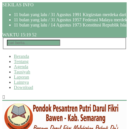
SEKILAS INFO
11 bulan yang lalu
/ 31 Agustus 1991 Kirgizstan merdeka dari 
11 bulan yang lalu
/ 31 Agustus 1957 Federasi Malaya merdeka 
11 bulan yang lalu
/ 14 Agustus 1973 Konstitusi Republik Islam
WAKTU
15
:
19
53
Beranda
Tentang
Agenda
Tausiyah
Laporan
Lainnya
Download