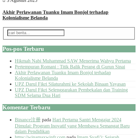
3 Agustus 2025
Akhir Perlawanan Tuanku Imam Bonjol terhadap
Kolonialisme Belanda
Pos-pos Terbaru
Hikmah Nabi Muhammad SAW Menerima Wahyu Pertama
Pertempuran Romani : Titik Balik Perang di Gurun Sinai
Akhir Perlawanan Tuanku Imam Bonjol terhadap
Kolonialisme Belanda
UPZ Darul Fikri Silaturahmi ke Sekolah Binaan Yayasan
UPZ Darul Fikri Selenggarakan Pembekalan dan Training
SDM Selama Dua Hari
Komentar Terbaru
Binance注册
pada
Hari Pertama Santri Mengajar 2024
Dimulai: Program Inovatif yang Membawa Semangat Baru
dalam Pendidikan
https://winamaxwinfr.com
pada
Imam Syafi’i: Sejarah