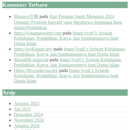
Komentar Terbaru
Binance注册
pada
Hari Pertama Santri Mengajar 2024
Dimulai: Program Inovatif yang Membawa Semangat Baru
dalam Pendidikan
https://winamaxwinfr.com
pada
Imam Syafi’i: Sejarah
Kehidupan, Pendidikan, Karya, dan Sumbangannya bagi
Dunia Islam
https://well-trade.my/
pada
Imam Syafi’i: Sejarah Kehidupan,
Pendidikan, Karya, dan Sumbangannya bagi Dunia Islam
Mega888 malaysia
pada
Imam Syafi’i: Sejarah Kehidupan,
Pendidikan, Karya, dan Sumbangannya bagi Dunia Islam
Https://fbs-malaysia.net/
pada
Imam Syafi’i: Sejarah
Kehidupan, Pendidikan, Karya, dan Sumbangannya bagi
Dunia Islam
Arsip
Agustus 2025
Juli 2025
Desember 2024
November 2024
Agustus 2024