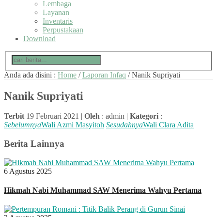
Lembaga
Layanan
Inventaris
Perpustakaan
Download
Anda ada disini :
Home
/
Laporan Infaq
/
Nanik Supriyati
Nanik Supriyati
Terbit
19 Februari 2021 |
Oleh
: admin |
Kategori
:
Sebelumnya
Wali Azmi Masyitoh
Sesudahnya
Wali Clara Adita
Berita Lainnya
6 Agustus 2025
Hikmah Nabi Muhammad SAW Menerima Wahyu Pertama