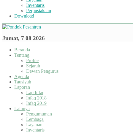
Inventaris
Perpustakaan
Download
Jumat, 7 08 2026
Beranda
Tentang
Profile
Sejarah
Dewan Pengurus
Agenda
Tausiyah
Laporan
Lap Infaq
Infaq 2018
Infaq 2019
Lainnya
Pengumuman
Lembaga
Layanan
Inventaris