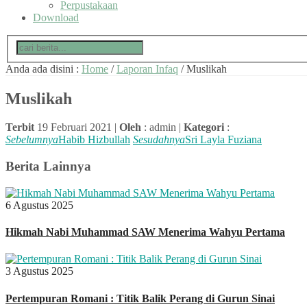
Perpustakaan
Download
Anda ada disini :
Home
/
Laporan Infaq
/
Muslikah
Muslikah
Terbit
19 Februari 2021 |
Oleh
: admin |
Kategori
:
Sebelumnya
Habib Hizbullah
Sesudahnya
Sri Layla Fuziana
Berita Lainnya
6 Agustus 2025
Hikmah Nabi Muhammad SAW Menerima Wahyu Pertama
3 Agustus 2025
Pertempuran Romani : Titik Balik Perang di Gurun Sinai