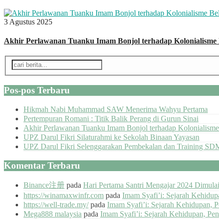
3 Agustus 2025
Akhir Perlawanan Tuanku Imam Bonjol terhadap Kolonialisme
Pos-pos Terbaru
Hikmah Nabi Muhammad SAW Menerima Wahyu Pertama
Pertempuran Romani : Titik Balik Perang di Gurun Sinai
Akhir Perlawanan Tuanku Imam Bonjol terhadap Kolonialisme
UPZ Darul Fikri Silaturahmi ke Sekolah Binaan Yayasan
UPZ Darul Fikri Selenggarakan Pembekalan dan Training SD
Komentar Terbaru
Binance注册
pada
Hari Pertama Santri Mengajar 2024 Dimul
https://winamaxwinfr.com
pada
Imam Syafi’i: Sejarah Kehidu
https://well-trade.my/
pada
Imam Syafi’i: Sejarah Kehidupan, 
Mega888 malaysia
pada
Imam Syafi’i: Sejarah Kehidupan, Pe