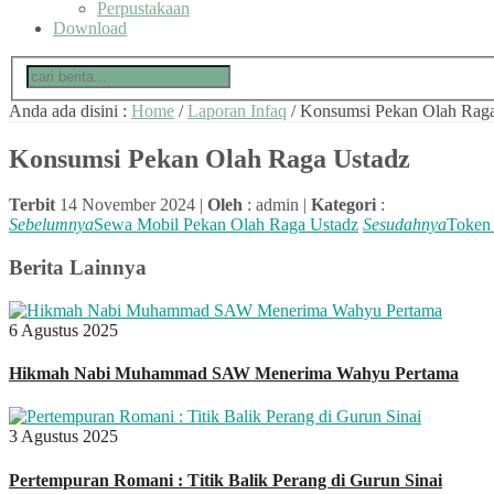
Perpustakaan
Download
Anda ada disini :
Home
/
Laporan Infaq
/
Konsumsi Pekan Olah Raga
Konsumsi Pekan Olah Raga Ustadz
Terbit
14 November 2024 |
Oleh
: admin |
Kategori
:
Sebelumnya
Sewa Mobil Pekan Olah Raga Ustadz
Sesudahnya
Token 
Berita Lainnya
6 Agustus 2025
Hikmah Nabi Muhammad SAW Menerima Wahyu Pertama
3 Agustus 2025
Pertempuran Romani : Titik Balik Perang di Gurun Sinai