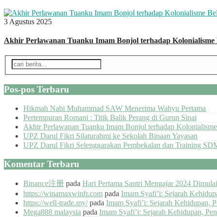
3 Agustus 2025
Akhir Perlawanan Tuanku Imam Bonjol terhadap Kolonialisme
Pos-pos Terbaru
Hikmah Nabi Muhammad SAW Menerima Wahyu Pertama
Pertempuran Romani : Titik Balik Perang di Gurun Sinai
Akhir Perlawanan Tuanku Imam Bonjol terhadap Kolonialisme
UPZ Darul Fikri Silaturahmi ke Sekolah Binaan Yayasan
UPZ Darul Fikri Selenggarakan Pembekalan dan Training SD
Komentar Terbaru
Binance注册
pada
Hari Pertama Santri Mengajar 2024 Dimul
https://winamaxwinfr.com
pada
Imam Syafi’i: Sejarah Kehidu
https://well-trade.my/
pada
Imam Syafi’i: Sejarah Kehidupan, 
Mega888 malaysia
pada
Imam Syafi’i: Sejarah Kehidupan, Pe