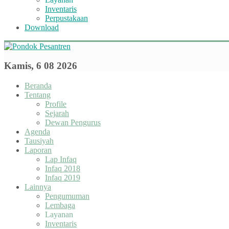
Inventaris
Perpustakaan
Download
Kamis, 6 08 2026
Beranda
Tentang
Profile
Sejarah
Dewan Pengurus
Agenda
Tausiyah
Laporan
Lap Infaq
Infaq 2018
Infaq 2019
Lainnya
Pengumuman
Lembaga
Layanan
Inventaris