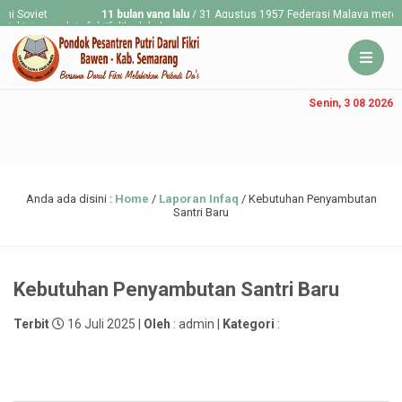
oviet
11 bulan yang lalu
/ 31 Agustus 1957 Federasi Malaya merdeka da
stan mulai efektif diberlakukan.
Senin, 3 08 2026
Anda ada disini :
Home
/
Laporan Infaq
/
Kebutuhan Penyambutan
Santri Baru
Kebutuhan Penyambutan Santri Baru
Terbit
16 Juli 2025 |
Oleh
: admin |
Kategori
: