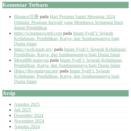
Komentar Terbaru
Binance注册
pada
Hari Pertama Santri Mengajar 2024
Dimulai: Program Inovatif yang Membawa Semangat Baru
dalam Pendidikan
https://winamaxwinfr.com
pada
Imam Syafi’i: Sejarah
Kehidupan, Pendidikan, Karya, dan Sumbangannya bagi
Dunia Islam
https://well-trade.my/
pada
Imam Syafi’i: Sejarah Kehidupan,
Pendidikan, Karya, dan Sumbangannya bagi Dunia Islam
Mega888 malaysia
pada
Imam Syafi’i: Sejarah Kehidupan,
Pendidikan, Karya, dan Sumbangannya bagi Dunia Islam
Https://fbs-malaysia.net/
pada
Imam Syafi’i: Sejarah
Kehidupan, Pendidikan, Karya, dan Sumbangannya bagi
Dunia Islam
Arsip
Agustus 2025
Juli 2025
Desember 2024
November 2024
Agustus 2024