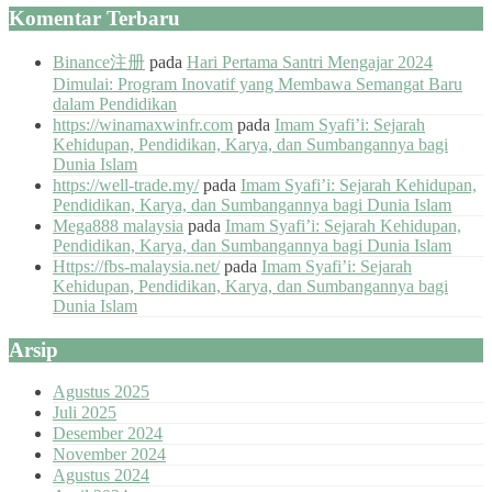
Komentar Terbaru
Binance注册
pada
Hari Pertama Santri Mengajar 2024
Dimulai: Program Inovatif yang Membawa Semangat Baru
dalam Pendidikan
https://winamaxwinfr.com
pada
Imam Syafi’i: Sejarah
Kehidupan, Pendidikan, Karya, dan Sumbangannya bagi
Dunia Islam
https://well-trade.my/
pada
Imam Syafi’i: Sejarah Kehidupan,
Pendidikan, Karya, dan Sumbangannya bagi Dunia Islam
Mega888 malaysia
pada
Imam Syafi’i: Sejarah Kehidupan,
Pendidikan, Karya, dan Sumbangannya bagi Dunia Islam
Https://fbs-malaysia.net/
pada
Imam Syafi’i: Sejarah
Kehidupan, Pendidikan, Karya, dan Sumbangannya bagi
Dunia Islam
Arsip
Agustus 2025
Juli 2025
Desember 2024
November 2024
Agustus 2024