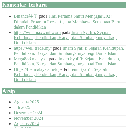
Komentar Terbaru
Binance注册
pada
Hari Pertama Santri Mengajar 2024
Dimulai: Program Inovatif yang Membawa Semangat Baru
dalam Pendidikan
https://winamaxwinfr.com
pada
Imam Syafi’i: Sejarah
Kehidupan, Pendidikan, Karya, dan Sumbangannya bagi
Dunia Islam
https://well-trade.my/
pada
Imam Syafi’i: Sejarah Kehidupan,
Pendidikan, Karya, dan Sumbangannya bagi Dunia Islam
Mega888 malaysia
pada
Imam Syafi’i: Sejarah Kehidupan,
Pendidikan, Karya, dan Sumbangannya bagi Dunia Islam
Https://fbs-malaysia.net/
pada
Imam Syafi’i: Sejarah
Kehidupan, Pendidikan, Karya, dan Sumbangannya bagi
Dunia Islam
Arsip
Agustus 2025
Juli 2025
Desember 2024
November 2024
Agustus 2024