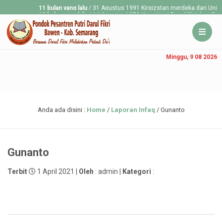
11 bulan yang lalu
/ 31 Agustus 1991 Kirgizstan merdeka dari Uni Sovie
12 bulan yang lalu
/ 14 Agustus 1973 Konstitusi Republik Islam Pakistan 
Minggu, 9 08 2026
Anda ada disini :
Home
/
Laporan Infaq
/
Gunanto
Gunanto
Terbit
1 April 2021 |
Oleh
: admin |
Kategori
: