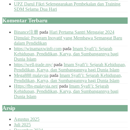
UPZ Darul Fikri Selenggarakan Pembekalan dan Training
SDM Selama Dua Hari
Komentar Terbaru
Binance注册
pada
Hari Pertama Santri Mengajar 2024
Dimulai: Program Inovatif yang Membawa Semangat Baru
dalam Pendidikan
https://winamaxwinfr.com
pada
Imam Syafi’i: Sejarah
Kehidupan, Pendidikan, Karya, dan Sumbangannya bagi
Dunia Islam
https://well-trade.my/
pada
Imam Syafi’i: Sejarah Kehidupan,
Pendidikan, Karya, dan Sumbangannya bagi Dunia Islam
Mega888 malaysia
pada
Imam Syafi’i: Sejarah Kehidupan,
Pendidikan, Karya, dan Sumbangannya bagi Dunia Islam
Https://fbs-malaysia.net/
pada
Imam Syafi’i: Sejarah
Kehidupan, Pendidikan, Karya, dan Sumbangannya bagi
Dunia Islam
Arsip
Agustus 2025
Juli 2025