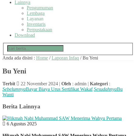
Lainnya
Pengumuman
Lembaga
Layanan
Inventaris
Perpustakaan
Download
Anda ada disini :
Home
/
Laporan Infaq
/
Bu Yeni
Bu Yeni
Terbit
22 November 2024 |
Oleh
: admin |
Kategori
:
Sebelumnya
Bayar Biaya Urus Sertifikat Wakaf
Sesudahnya
Bu
Wanti
Berita Lainnya
6 Agustus 2025
Hikmah Nabi Muhammad SAW Menerima Wahyu Pertama