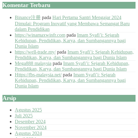
Komentar Terbaru
Binance注册
pada
Hari Pertama Santri Mengajar 2024
Dimulai: Program Inovatif yang Membawa Semangat Baru
dalam Pendidikan
https://winamaxwinfr.com
pada
Imam Syafi’i: Sejarah
Kehidupan, Pendidikan, Karya, dan Sumbangannya bagi
Dunia Islam
https://well-trade.my/
pada
Imam Syafi’i: Sejarah Kehidupan,
Pendidikan, Karya, dan Sumbangannya bagi Dunia Islam
Mega888 malaysia
pada
Imam Syafi’i: Sejarah Kehidupan,
Pendidikan, Karya, dan Sumbangannya bagi Dunia Islam
Https://fbs-malaysia.net/
pada
Imam Syafi’i: Sejarah
Kehidupan, Pendidikan, Karya, dan Sumbangannya bagi
Dunia Islam
Arsip
Agustus 2025
Juli 2025
Desember 2024
November 2024
Agustus 2024