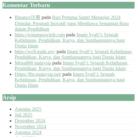
Komentar Terbaru
Binance注册
pada
Hari Pertama Santri Mengajar 2024
Dimulai: Program Inovatif yang Membawa Semangat Baru
dalam Pendidikan
https://winamaxwinfr.com
pada
Imam Syafi’i: Sejarah
Kehidupan, Pendidikan, Karya, dan Sumbangannya bagi
Dunia Islam
https://well-trade.my/
pada
Imam Syafi’i: Sejarah Kehidupan,
Pendidikan, Karya, dan Sumbangannya bagi Dunia Islam
Mega888 malaysia
pada
Imam Syafi’i: Sejarah Kehidupan,
Pendidikan, Karya, dan Sumbangannya bagi Dunia Islam
Https://fbs-malaysia.net/
pada
Imam Syafi’i: Sejarah
Kehidupan, Pendidikan, Karya, dan Sumbangannya bagi
Dunia Islam
Arsip
Agustus 2025
Juli 2025
Desember 2024
November 2024
Agustus 2024