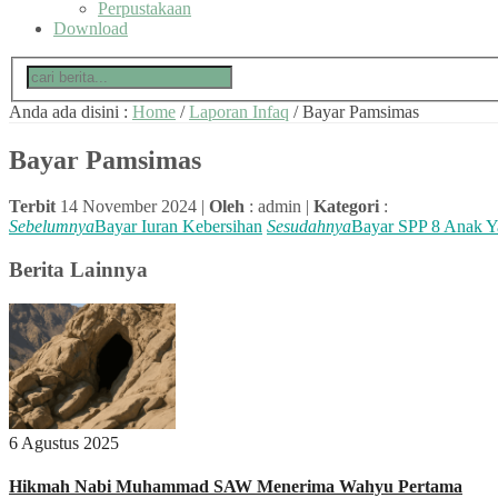
Perpustakaan
Download
Anda ada disini :
Home
/
Laporan Infaq
/
Bayar Pamsimas
Bayar Pamsimas
Terbit
14 November 2024 |
Oleh
: admin |
Kategori
:
Sebelumnya
Bayar Iuran Kebersihan
Sesudahnya
Bayar SPP 8 Anak Y
Berita Lainnya
6 Agustus 2025
Hikmah Nabi Muhammad SAW Menerima Wahyu Pertama