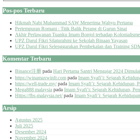
Pos-pos Terbaru
Hikmah Nabi Muhammad SAW Menerima Wahyu Pertama
Pertempuran Romani : Titik Balik Perang di Gurun Sinai
Akhir Perlawanan Tuanku Imam Bonjol terhadap Kolonialisme
UPZ Darul Fikri Silaturahmi ke Sekolah Binaan Yayasan
UPZ Darul Fikri Selenggarakan Pembekalan dan Training SD
Komentar Terbaru
Binance注册
pada
Hari Pertama Santri Mengajar 2024 Dimul
https://winamaxwinfr.com
pada
Imam Syafi’i: Sejarah Kehidu
https://well-trade.my/
pada
Imam Syafi’i: Sejarah Kehidupan, 
Mega888 malaysia
pada
Imam Syafi’i: Sejarah Kehidupan, Pe
Https://fbs-malaysia.net/
pada
Imam Syafi’i: Sejarah Kehidupa
Arsip
Agustus 2025
Juli 2025
Desember 2024
November 2024