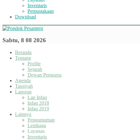
Inventaris
Perpustakaan
Download
Sabtu, 8 08 2026
Beranda
Tentang
Profile
Sejarah
Dewan Pengurus
Agenda
Tausiyah
Laporan
Lap Infaq
Infaq 2018
Infaq 2019
Lainnya
Pengumuman
Lembaga
Layanan
Inventaris