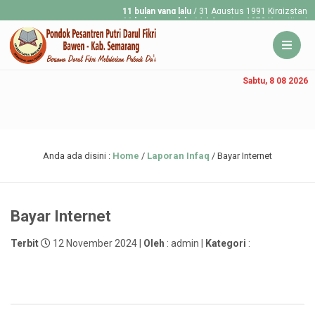
11 bulan yang lalu
/ 31 Agustus 1991 Kirgizstan merde
11 bulan yang lalu
/ 14 Agustus 1973 Konstitusi Republ
Sabtu, 8 08 2026
Anda ada disini :
Home
/
Laporan Infaq
/
Bayar Internet
Bayar Internet
Terbit
12 November 2024 |
Oleh
: admin |
Kategori
: