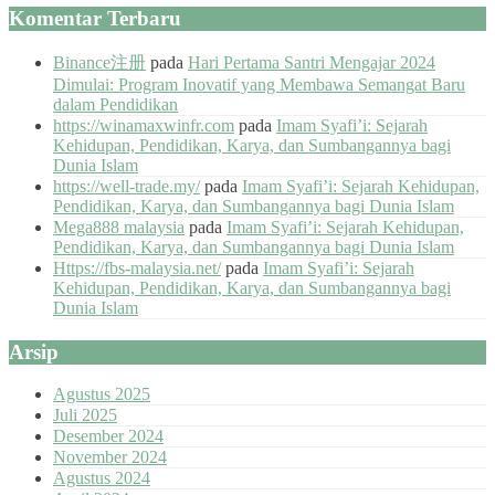
Komentar Terbaru
Binance注册
pada
Hari Pertama Santri Mengajar 2024
Dimulai: Program Inovatif yang Membawa Semangat Baru
dalam Pendidikan
https://winamaxwinfr.com
pada
Imam Syafi’i: Sejarah
Kehidupan, Pendidikan, Karya, dan Sumbangannya bagi
Dunia Islam
https://well-trade.my/
pada
Imam Syafi’i: Sejarah Kehidupan,
Pendidikan, Karya, dan Sumbangannya bagi Dunia Islam
Mega888 malaysia
pada
Imam Syafi’i: Sejarah Kehidupan,
Pendidikan, Karya, dan Sumbangannya bagi Dunia Islam
Https://fbs-malaysia.net/
pada
Imam Syafi’i: Sejarah
Kehidupan, Pendidikan, Karya, dan Sumbangannya bagi
Dunia Islam
Arsip
Agustus 2025
Juli 2025
Desember 2024
November 2024
Agustus 2024