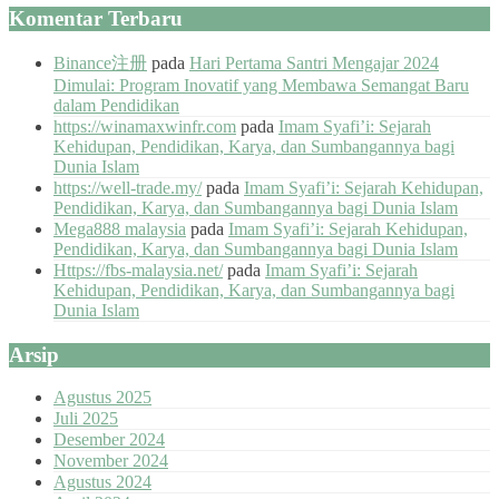
Komentar Terbaru
Binance注册
pada
Hari Pertama Santri Mengajar 2024
Dimulai: Program Inovatif yang Membawa Semangat Baru
dalam Pendidikan
https://winamaxwinfr.com
pada
Imam Syafi’i: Sejarah
Kehidupan, Pendidikan, Karya, dan Sumbangannya bagi
Dunia Islam
https://well-trade.my/
pada
Imam Syafi’i: Sejarah Kehidupan,
Pendidikan, Karya, dan Sumbangannya bagi Dunia Islam
Mega888 malaysia
pada
Imam Syafi’i: Sejarah Kehidupan,
Pendidikan, Karya, dan Sumbangannya bagi Dunia Islam
Https://fbs-malaysia.net/
pada
Imam Syafi’i: Sejarah
Kehidupan, Pendidikan, Karya, dan Sumbangannya bagi
Dunia Islam
Arsip
Agustus 2025
Juli 2025
Desember 2024
November 2024
Agustus 2024