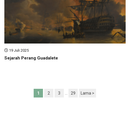
19 Juli 2025
Sejarah Perang Guadalete
1
2
3
…
29
Lama >
Copyright ©
Pondok Pesantren
.
Didukung oleh
WordPress
.