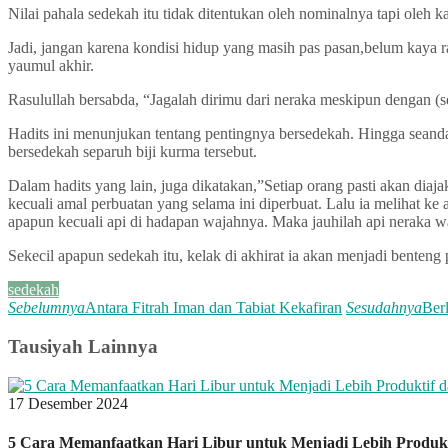
Nilai pahala sedekah itu tidak ditentukan oleh nominalnya tapi ole
Jadi, jangan karena kondisi hidup yang masih pas pasan,belum kaya 
yaumul akhir.
Rasulullah bersabda, “Jagalah dirimu dari neraka meskipun dengan (s
Hadits ini menunjukan tentang pentingnya bersedekah. Hingga seanda
bersedekah separuh biji kurma tersebut.
Dalam hadits yang lain, juga dikatakan,”Setiap orang pasti akan diaj
kecuali amal perbuatan yang selama ini diperbuat. Lalu ia melihat ke 
apapun kecuali api di hadapan wajahnya. Maka jauhilah api neraka 
Sekecil apapun sedekah itu, kelak di akhirat ia akan menjadi benteng
sedekah
Sebelumnya
Antara Fitrah Iman dan Tabiat Kekafiran
Sesudahnya
Ber
Tausiyah Lainnya
17 Desember 2024
5 Cara Memanfaatkan Hari Libur untuk Menjadi Lebih Produkt