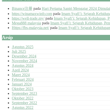
Binance注册
pada
Hari Pertama Santri Mengajar 2024 Dimul
https://winamaxwinfr.com
pada
Imam Syafi’i: Sejarah Kehidu
https://well-trade.my/
pada
Imam Syafi’i: Sejarah Kehidupan, 
Mega888 malaysia
pada
Imam Syafi’i: Sejarah Kehidupan, Pe
Https://fbs-malaysia.net/
pada
Imam Syafi’i: Sejarah Kehidupa
Arsip
Agustus 2025
Juli 2025
Desember 2024
November 2024
Agustus 2024
April 2024
Maret 2024
Februari 2024
Januari 2024
Oktober 2023
September 2023
Oktober 2022
September 2022
Agustus 2022