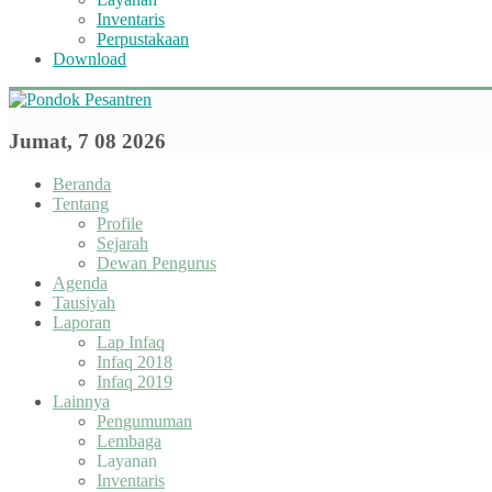
Inventaris
Perpustakaan
Download
Jumat, 7 08 2026
Beranda
Tentang
Profile
Sejarah
Dewan Pengurus
Agenda
Tausiyah
Laporan
Lap Infaq
Infaq 2018
Infaq 2019
Lainnya
Pengumuman
Lembaga
Layanan
Inventaris