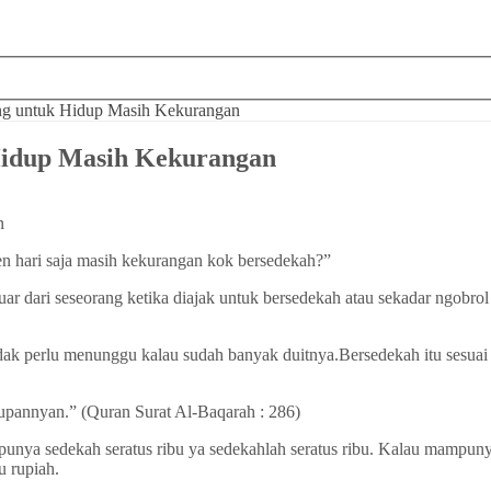
ng untuk Hidup Masih Kekurangan
Hidup Masih Kekurangan
en hari saja masih kekurangan kok bersedekah?”
uar dari seseorang ketika diajak untuk bersedekah atau sekadar ngobro
tidak perlu menunggu kalau sudah banyak duitnya.Bersedekah itu ses
upannyan.” (Quran Surat Al-Baqarah : 286)
punya sedekah seratus ribu ya sedekahlah seratus ribu. Kalau mampun
u rupiah.