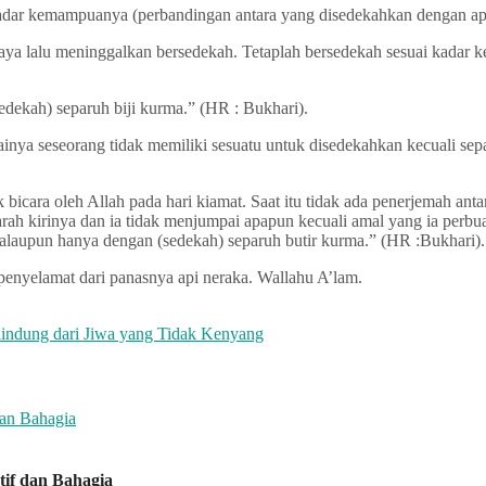
h kadar kemampuanya (perbandingan antara yang disedekahkan dengan apa
raya lalu meninggalkan bersedekah. Tetaplah bersedekah sesuai kadar
edekah) separuh biji kurma.” (HR : Bukhari).
inya seseorang tidak memiliki sesuatu untuk disedekahkan kecuali sep
ak bicara oleh Allah pada hari kiamat. Saat itu tidak ada penerjemah a
arah kirinya dan ia tidak menjumpai apapun kecuali amal yang ia perbua
walaupun hanya dengan (sedekah) separuh butir kurma.” (HR :Bukhari).
 penyelamat dari panasnya api neraka. Wallahu A’lam.
lindung dari Jiwa yang Tidak Kenyang
if dan Bahagia