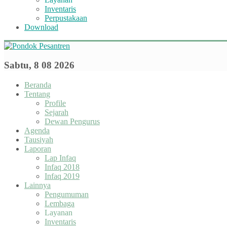
Inventaris
Perpustakaan
Download
Sabtu, 8 08 2026
Beranda
Tentang
Profile
Sejarah
Dewan Pengurus
Agenda
Tausiyah
Laporan
Lap Infaq
Infaq 2018
Infaq 2019
Lainnya
Pengumuman
Lembaga
Layanan
Inventaris