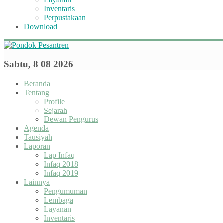
Inventaris
Perpustakaan
Download
Sabtu, 8 08 2026
Beranda
Tentang
Profile
Sejarah
Dewan Pengurus
Agenda
Tausiyah
Laporan
Lap Infaq
Infaq 2018
Infaq 2019
Lainnya
Pengumuman
Lembaga
Layanan
Inventaris