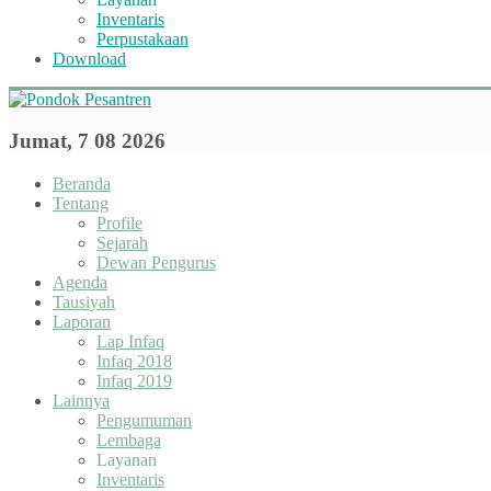
Inventaris
Perpustakaan
Download
Jumat, 7 08 2026
Beranda
Tentang
Profile
Sejarah
Dewan Pengurus
Agenda
Tausiyah
Laporan
Lap Infaq
Infaq 2018
Infaq 2019
Lainnya
Pengumuman
Lembaga
Layanan
Inventaris