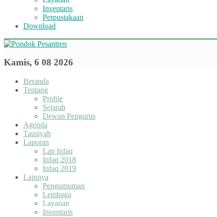
Inventaris
Perpustakaan
Download
Kamis, 6 08 2026
Beranda
Tentang
Profile
Sejarah
Dewan Pengurus
Agenda
Tausiyah
Laporan
Lap Infaq
Infaq 2018
Infaq 2019
Lainnya
Pengumuman
Lembaga
Layanan
Inventaris