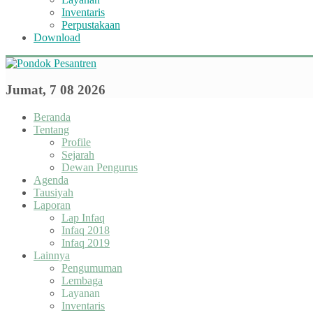
Inventaris
Perpustakaan
Download
Jumat, 7 08 2026
Beranda
Tentang
Profile
Sejarah
Dewan Pengurus
Agenda
Tausiyah
Laporan
Lap Infaq
Infaq 2018
Infaq 2019
Lainnya
Pengumuman
Lembaga
Layanan
Inventaris