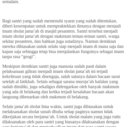
semalam.
Bagi santri yang sudah memenuhi syarat yang sudah ditentukan,
diberi kesempatan untuk mempraktekkan ilmunya dengan menjadi
imam sholat jama’ah di masjid pesantren. Santri tersebut menjadi
imam sholat jama’ah dengan makmum teman-teman santri, warga
sekitar pesantren, dan bahkan juga ustadznya. Namun demikian
mereka dibiasakan untuk selalu siap menjadi imam di mana saja dan
kapan saja sehingga tetap bisa menjalankan fungsinya sebagai imam
tanpa rasa “grogi”.
Meskipun demikian santri juga manusia sudah pasti dalam
pelaksanaan giliran menjadi imam sholat jama’ah ini terjadi
kekeliruan yang tidak disengaja, salah satunya dalam bacaan surat
setelah al fatikhah. Selain sebagai sarana muroja’ah hafalan yang
sudah dimiliki, juga sekaligus didengarkan oleh banyak makmum
yang ada di belakang dan ketika terjadi kesalahan bacaan akan
langsung dibenarkan oleh makmum di belakang.
Selain jama’ah sholat lima waktu, santri juga dibiasakan untuk
melaksanakan sholat sunah dhuha setiap paginya namun tidak
dikerjakan secara berjama’ah. Untuk sholat malam yang juga rutin
dilaksanakan oleh para santri yang biasanya dilaksanakan dengan
cara berjama’ah dan menjadwalkan imam dari para santri secara