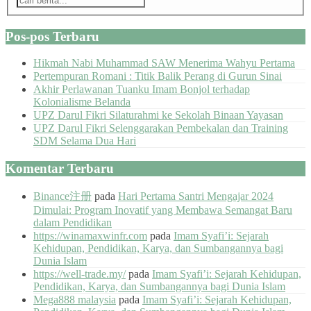
Pos-pos Terbaru
Hikmah Nabi Muhammad SAW Menerima Wahyu Pertama
Pertempuran Romani : Titik Balik Perang di Gurun Sinai
Akhir Perlawanan Tuanku Imam Bonjol terhadap
Kolonialisme Belanda
UPZ Darul Fikri Silaturahmi ke Sekolah Binaan Yayasan
UPZ Darul Fikri Selenggarakan Pembekalan dan Training
SDM Selama Dua Hari
Komentar Terbaru
Binance注册
pada
Hari Pertama Santri Mengajar 2024
Dimulai: Program Inovatif yang Membawa Semangat Baru
dalam Pendidikan
https://winamaxwinfr.com
pada
Imam Syafi’i: Sejarah
Kehidupan, Pendidikan, Karya, dan Sumbangannya bagi
Dunia Islam
https://well-trade.my/
pada
Imam Syafi’i: Sejarah Kehidupan,
Pendidikan, Karya, dan Sumbangannya bagi Dunia Islam
Mega888 malaysia
pada
Imam Syafi’i: Sejarah Kehidupan,